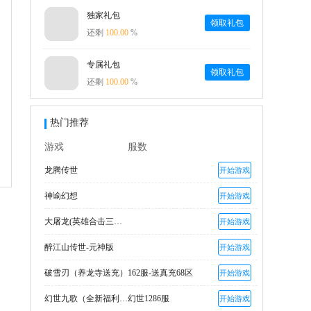
独家礼包
领取礼包
还剩
100.00
%
专属礼包
领取礼包
还剩
100.00
%
热门推荐
游戏
服数
龙腾传世
开始游戏
神谕幻想
开始游戏
大屠龙(英雄合击三职业)
开始游戏
醉江山传世-元神版
开始游戏
破雪刃（养龙寺送充）
162服-送真充68区
开始游戏
幻世九歌（全新福利高返版）
幻世1286服
开始游戏