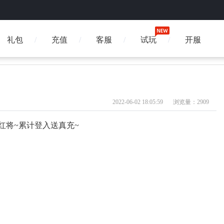
礼包
充值
客服
试玩
开服
2022-06-02 18:05:59
浏览量：2909
版红将~累计登入送真充~