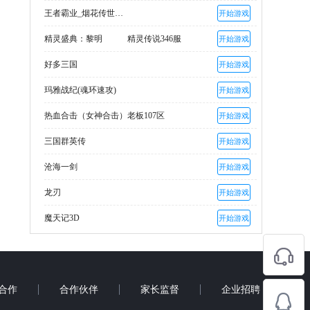
王者霸业_烟花传世爽爆充
开始游戏
精灵盛典：黎明
精灵传说346服
开始游戏
好多三国
开始游戏
玛雅战纪(魂环速攻)
开始游戏
热血合击（女神合击）
老板107区
开始游戏
三国群英传
开始游戏
沧海一剑
开始游戏
龙刃
开始游戏
魔天记3D
开始游戏
合作
合作伙伴
家长监督
企业招聘