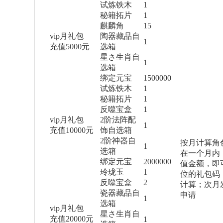
试炼铁木
1
秘籍拓片
1
麒麟角
15
vip月礼包
陶器藏品自
1
充值5000元
选箱
星さ生肖自
1
选箱
绑定元宝
1500000
试炼铁木
1
秘籍拓片
1
反噬宝盒
1
vip月礼包
2阶法阵配
1
充值10000元
饰自选箱
2阶神器自
按月计算
角
1
选箱
在一个月内
绑定元宝
2000000
值金额，即
玲珑玉
1
位的礼包码
反噬宝盒
2
计算；次月
瓷器藏品自
申请
1
选箱
vip月礼包
星さ生肖自
充值20000元
1