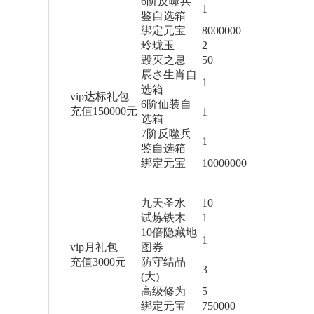
6阶反噬兵
1
鉴自选箱
绑定元宝
8000000
玲珑玉
2
毁灭之息
50
辰さ生肖自
1
选箱
vip达标礼包
6阶仙装自
充值150000元
1
选箱
7阶反噬兵
1
鉴自选箱
绑定元宝
10000000
九天圣水
10
试炼铁木
1
10倍隐藏地
1
vip月礼包
图券
充值3000元
防守结晶
3
(大)
高级修为
5
绑定元宝
750000