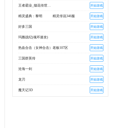
王者霸业_烟花传世爽爆充
开始游戏
精灵盛典：黎明
精灵传说346服
开始游戏
好多三国
开始游戏
玛雅战纪(魂环速攻)
开始游戏
热血合击（女神合击）
老板107区
开始游戏
三国群英传
开始游戏
沧海一剑
开始游戏
龙刃
开始游戏
魔天记3D
开始游戏