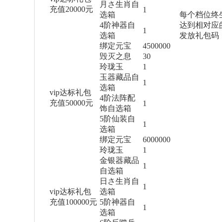
月さ生肖自
充值20000元
1
选箱
每个档位终
4阶神器自
达到相对应
1
选箱
发放礼包码
绑定元宝
4500000
毁灭之息
30
玲珑玉
1
玉器藏品自
1
选箱
vip达标礼包
4阶法阵配
充值50000元
1
饰自选箱
5阶仙装自
1
选箱
绑定元宝
6000000
玲珑玉
1
金银器藏品
1
自选箱
日さ生肖自
1
vip达标礼包
选箱
充值100000元
5阶神器自
1
选箱