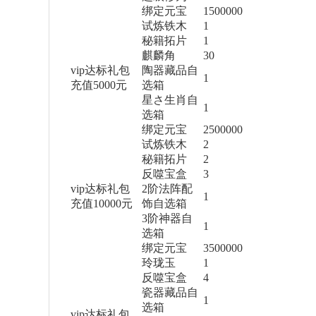
绑定元宝
1500000
试炼铁木
1
秘籍拓片
1
麒麟角
30
vip达标礼包
陶器藏品自
1
充值5000元
选箱
星さ生肖自
1
选箱
绑定元宝
2500000
试炼铁木
2
秘籍拓片
2
反噬宝盒
3
vip达标礼包
2阶法阵配
1
充值10000元
饰自选箱
3阶神器自
1
选箱
绑定元宝
3500000
玲珑玉
1
反噬宝盒
4
瓷器藏品自
1
选箱
vip达标礼包