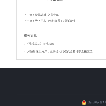
上一篇：
傲视龙城-会员专享
下一篇：
天下王权（楚河汉界）转游福利
相关文章
《斗转武林》游戏攻略
6月起新注册用户，直接送无门槛代金券可以直接充值
浙公网安备3302