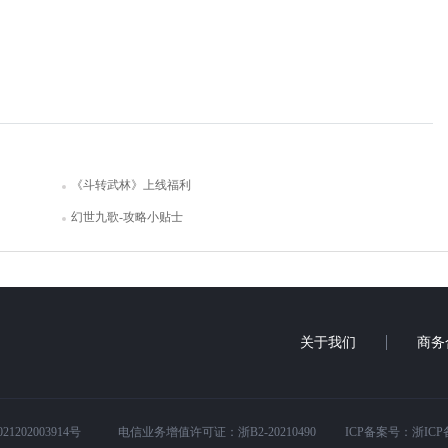
《斗转武林》上线福利
幻世九歌-攻略小贴士
关于我们
商务
1202003914号
电信业务增值许可证：浙B2-20210490
ICP备案号：浙ICP备1