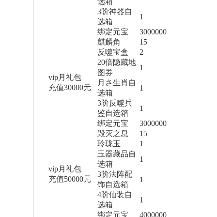
选箱
3阶神器自
1
选箱
绑定元宝
3000000
麒麟角
15
反噬宝盒
2
20倍隐藏地
1
图券
vip月礼包
月さ生肖自
充值30000元
1
选箱
3阶反噬兵
1
鉴自选箱
绑定元宝
3000000
毁灭之息
15
玲珑玉
1
玉器藏品自
1
选箱
vip月礼包
3阶法阵配
充值50000元
1
饰自选箱
4阶仙装自
1
选箱
绑定元宝
4000000