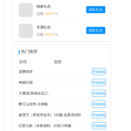
独家礼包
领取礼包
还剩
100.00
%
专属礼包
领取礼包
还剩
100.00
%
热门推荐
游戏
服数
龙腾传世
开始游戏
神谕幻想
开始游戏
大屠龙(英雄合击三职业)
开始游戏
醉江山传世-元神版
开始游戏
破雪刃（养龙寺送充）
162服-送真充68区
开始游戏
幻世九歌（全新福利高返版）
幻世1286服
开始游戏