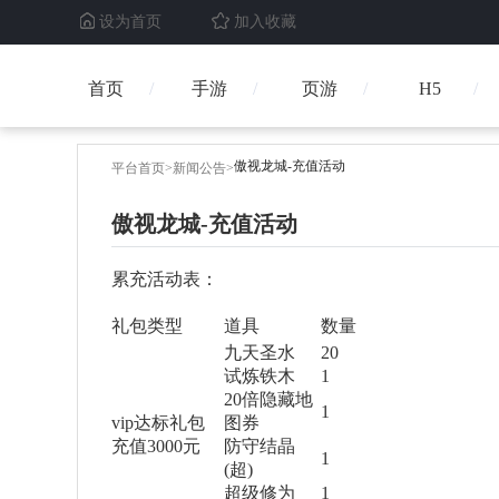
设为首页
加入收藏
首页
手游
页游
H5
傲视龙城-充值活动
平台首页
>
新闻公告
>
傲视龙城-充值活动
累充活动表：
礼包类型
道具
数量
九天圣水
20
试炼铁木
1
20倍隐藏地
1
vip达标礼包
图券
充值3000元
防守结晶
1
(超)
超级修为
1