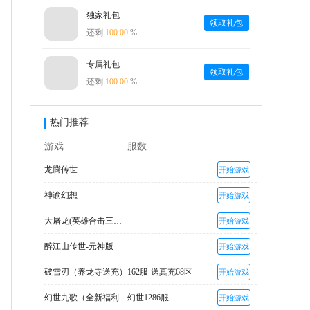
独家礼包
领取礼包
还剩
100.00
%
专属礼包
领取礼包
还剩
100.00
%
热门推荐
游戏
服数
龙腾传世
开始游戏
神谕幻想
开始游戏
大屠龙(英雄合击三职业)
开始游戏
醉江山传世-元神版
开始游戏
破雪刃（养龙寺送充）
162服-送真充68区
开始游戏
幻世九歌（全新福利高返版）
幻世1286服
开始游戏