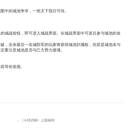
地图中的城池争夺，一统天下指日可待。
上的城战按钮，即可进入城战界面。在城战界面中可派兵参与城池的攻
攻破，击杀最后一名城防军的玩家将获得城池归属权，但若是城池未与
一定要注意城池是否与己方势力接壤。
内容等你发掘。
《斗转武林》上线福利