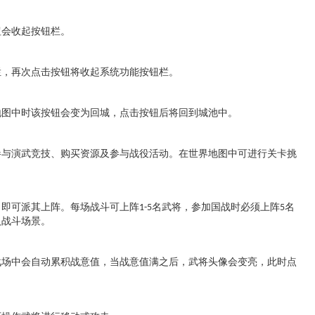
钮会收起按钮栏。
栏，再次点击按钮将收起系统功能按钮栏。
地图中时该按钮会变为回城，点击按钮后将回到城池中。
参与演武竞技、购买资源及参与战役活动。在世界地图中可进行关卡挑
，即可派其上阵。每场战斗可上阵
名武将，参加国战时必须上阵
名
1-5
5
入战斗场景。
战场中会自动累积战意值，当战意值满之后，武将头像会变亮，此时点