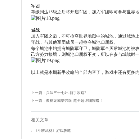
军团
等级到达
级之后将开启军团，加入军团即可参与世界
15
城战
加入军团之后，即可抢夺世界地图中的城池，通过城池
守战，与其他军团成员一起抢夺城池归属权。
每个城池中均拥有城防军守卫，城防军全灭后城池将被
己方势力接壤，则城池归属权不变，所以在参与城战时
以上就是本期新手攻略的全部内容了，游戏中还有更多
上一篇：
兵法三十七计-新手攻略2
下一篇：
傲视龙城增强版-超全超详细攻略！
相关文章
《斗转武林》游戏攻略