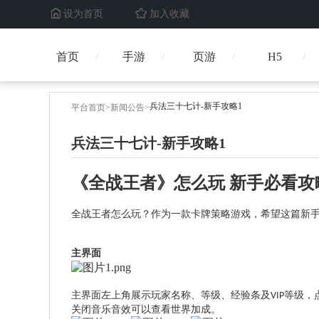
设为首页
加入收藏
首页
手游
页游
H5
兵法三十七计-新手攻略1
平台首页
>
新闻公告
>
兵法三十七计-新手攻略1
《
全战王者
》怎么玩
新手必看攻
全战王者
怎么玩？作为一款卡牌策略游戏，希望这篇新
主界面
主界面左上角展示玩家名称、等级、经验条及
等级，
VIP
关闭音乐音效
可以查看世界加成
。