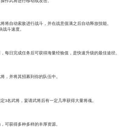
可操作武将进行移动或攻击。
武将将自动索敌进行战斗，并在战意值满之后自动释放技能。
快战斗速度。
面，每日完成任务后可获得海量经验值，是快速升级的最佳途径。
武将，并将其招募到你的队伍中。
指定
名武将，宴请武将后有一定几率获得大量将魂。
3
动，可获得多种多样的丰厚资源。