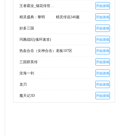
王者霸业_烟花传世爽爆充
开始游戏
精灵盛典：黎明
精灵传说346服
开始游戏
好多三国
开始游戏
玛雅战纪(魂环速攻)
开始游戏
热血合击（女神合击）
老板107区
开始游戏
三国群英传
开始游戏
沧海一剑
开始游戏
龙刃
开始游戏
魔天记3D
开始游戏