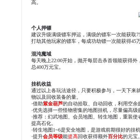
高。
个人押镖
建议升级满级镖车押运，满级的镖车一次能获取
打劫其他玩家的镖车，每成功劫镖一次能获得45
混沌魔域
每天晚上
22:00开始，抛开每层击杀首领能获得
总400万元宝。
挂机收益
通过以上各玩法途径，只要积极参与，一天下来
物以及回收装备的量。
·
借助
紫金葫芦
的自动拾取、自动回收，利用空余
·
优先选择一些怪物密集的地图挂机，尽量偏高级
·
推荐：幻武地图、会员地图、转生地图，重装使
提高石化。
·
转生地图1~6是安全地图，是游戏前期很好的挂
·
提升
会员等级
能
提高
回收获得额外
百分比
的元宝