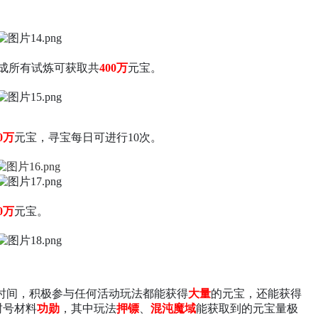
完成所有试炼可获取共
400万
元宝。
0万
元宝，寻宝每日可进行
10次。
0万
元宝。
时间，积极参与任何活动玩法都能获得
大量
的元宝，还能获得
封号材料
功勋
，其中玩法
押镖
、
混沌魔域
能获取到的元宝量极