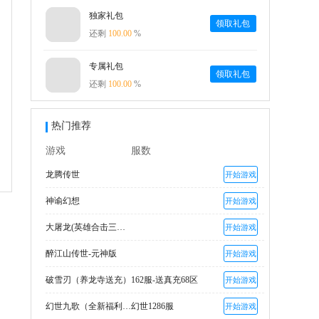
独家礼包
领取礼包
还剩
100.00
%
专属礼包
领取礼包
还剩
100.00
%
热门推荐
游戏
服数
龙腾传世
开始游戏
神谕幻想
开始游戏
大屠龙(英雄合击三职业)
开始游戏
醉江山传世-元神版
开始游戏
破雪刃（养龙寺送充）
162服-送真充68区
开始游戏
幻世九歌（全新福利高返版）
幻世1286服
开始游戏