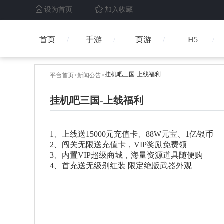
设为首页
加入收藏
首页
手游
页游
H5
挂机吧三国-上线福利
平台首页
>
新闻公告
>
挂机吧三国-上线福利
1、上线送15000元充值卡、88W元宝、1亿银币
2、闯关无限送充值卡，VIP奖励免费领
3、内置VIP超级商城，海量资源道具随便购
4、首充送无级别红装 限定绝版武器外观