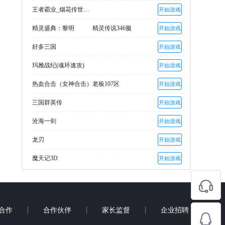
王者霸业_烟花传世爽爆充
开始游戏
精灵盛典：黎明
精灵传说346服
开始游戏
好多三国
开始游戏
玛雅战纪(魂环速攻)
开始游戏
热血合击（女神合击）
老板107区
开始游戏
三国群英传
开始游戏
沧海一剑
开始游戏
龙刃
开始游戏
魔天记3D
开始游戏
合作
合作伙伴
家长监督
企业招聘